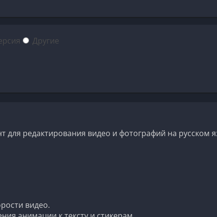
ерсия
Другие
нт для редактирования видео и фотографий на русском я
:
орости видео.
ния анимации к тексту и стикерам.