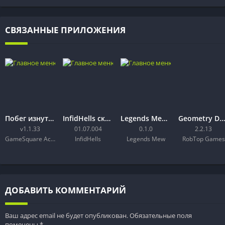
СВЯЗАННЫЕ ПРИЛОЖЕНИЯ
Побег изнутри
InfidHells скачать на Android — обзор игры и установка APK
Legends Mew скачать на Android — обзор игры и установка APK
Geometry Dash
v1.1.33
01.07.004
0.1.0
2.2.13
GameSquare Action Games 2021
InfidHells
Legends Mew
RobTop Games
ДОБАВИТЬ КОММЕНТАРИЙ
Ваш адрес email не будет опубликован.
Обязательные поля
помечены
*