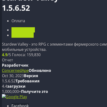
1.5.6.52
Оплата
Симуляторы
Казуальные
Stardew Valley - это RPG с элементами фермерского си
мобильные устройства.
4.9
/5
Голоса:
159,830
Отчет
Разработчик
ConcernedApe
Обновлено
Oct 30, 2023
Версия
1.5.6.52
Требования
4.4
загрузки
1,000,000+
Получите это
Facebook