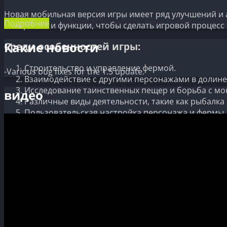
Новая мобильная версия игры имеет ряд улучшений и 
Подробнее
материалы и функции, чтобы сделать игровой процес
Какие новости
Среди особенностей игры:
Строительство и управление фермой.
-Various bug fixes for the 1.5 update.
Взаимодействие с другими персонажами в долине
Исследование таинственных пещер и борьба с мо
видео
Различные виды деятельности, такие как рыбалка 
Пользовательская настройка персонажа и фермы.
Полная локализация на русский язык.
Автосохранение для продолжения игры с места ос
Отличное сочетание графики пиксельного стиля 
Игра Stardew Valley получила множество положительн
атмосферу.