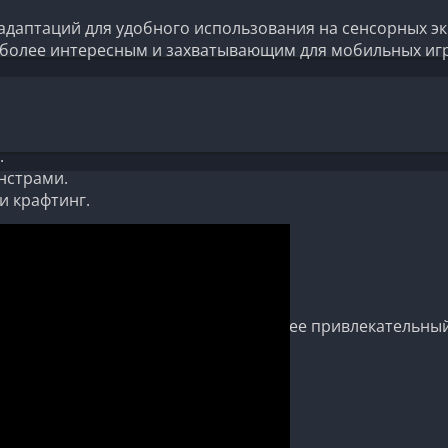
адаптаций для удобного использования на сенсорных э
с более интересным и захватывающим для мобильных иг
.
нстрами.
и крафтинг.
тановки.
и захватывающего геймплея.
ых отзывов от игроков и критиков за ее привлекательн