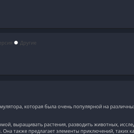
ерсия
Другие
имулятора, которая была очень популярной на различных
ермой, выращивать растения, разводить животных, иссл
 Она также предлагает элементы приключений, таких к